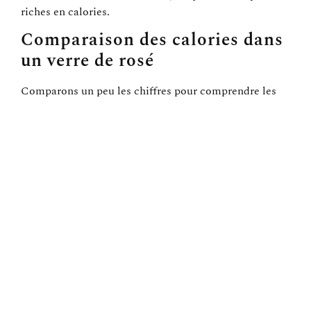
riches en calories.
Comparaison des calories dans
un verre de rosé
Comparons un peu les chiffres pour comprendre les
nuances caloriques des différentes catégories de vins.
Ci-dessous, un tableau comparatif pour y voir plus
clair :
Type de Vin
Calories (par verre de 150 ml)
Rosé Sec
80-100
Rosé Doux
100-120
Vin Blanc
120-130