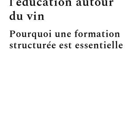
l’éducation autour
du vin
Pourquoi une formation
structurée est essentielle
pour amateurs et
professionnels
Un des aspects fondamentaux dans l’apprentissage du
vin est de comprendre la diversité des types de vins et
l’impact de l’éducation structurée. En suivant des
formations WSET, tant les amateurs que les
professionnels enrichissent leur compréhension des
accords mets-vins et des grandes variétés qui
peuplent le monde viticole. Une telle éducation
garantit des choix plus éclairés et approfondis lors de