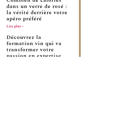
Combien de calories
dans un verre de rosé :
la vérité derrière votre
apéro préféré
Lire plus »
Découvrez la
formation vin qui va
transformer votre
passion en expertise
reconnue
Lire plus »
Découvrir les secrets
du WSET : votre
passeport pour le
monde des vins
Lire plus »