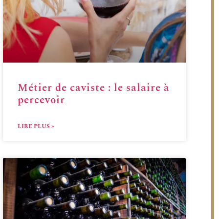
Métier de caviste : le salaire à
percevoir
LIRE PLUS »